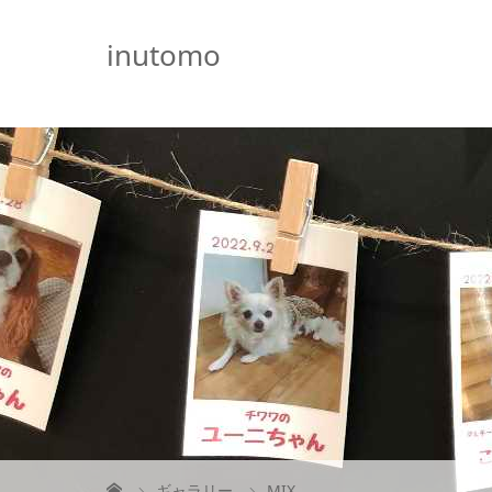
G-5231L4J3HE
inutomo
ギャラリー
MIX