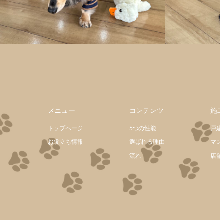
メニュー
コンテンツ
施
トップページ
5つの性能
戸
お役立ち情報
選ばれる理由
マ
流れ
店