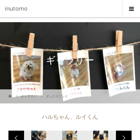
G-5231L4J3HE
inutomo
ギャラリー
ギャラリー
ダックスフンド
ハルちゃん、ルイくん