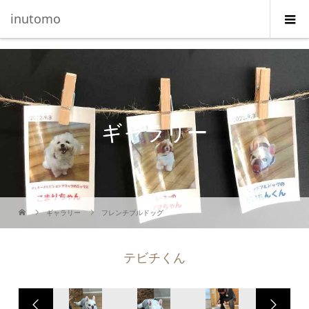
G-5231L4J3HE
inutomo
ギャラリー
ギャラリー
フレンチブルドッグ
テビチくん