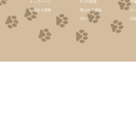
トップページ
5つの性能
戸
お役立ち情報
選ばれる理由
マ
流れ
店