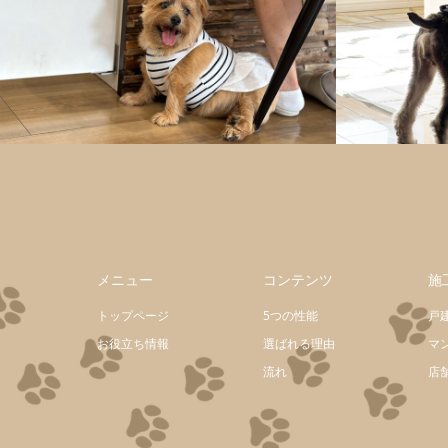
メニュー
コンテンツ
施
トップページ
5つの性能
戸
お役立ち情報
選ばれる理由
マ
流れ
店