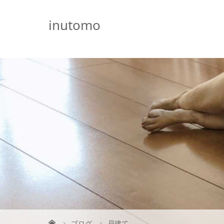
G-5231L4J3HE
inutomo
ブログ
戸建て