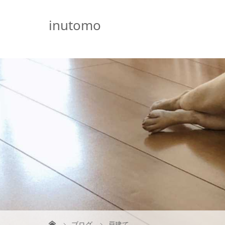
G-5231L4J3HE
inutomo
ブログ
戸建て