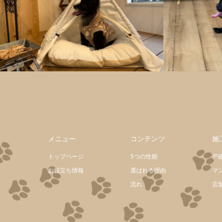
メニュー
コンテンツ
施
トップページ
5つの性能
戸
お役立ち情報
選ばれる理由
マ
流れ
店