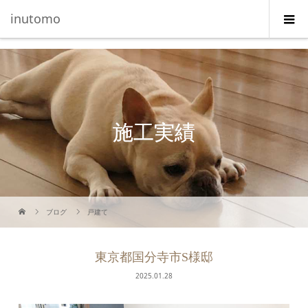
G-5231L4J3HE
inutomo
施工実績
ブログ
戸建て
東京都国分寺市S様邸
2025.01.28