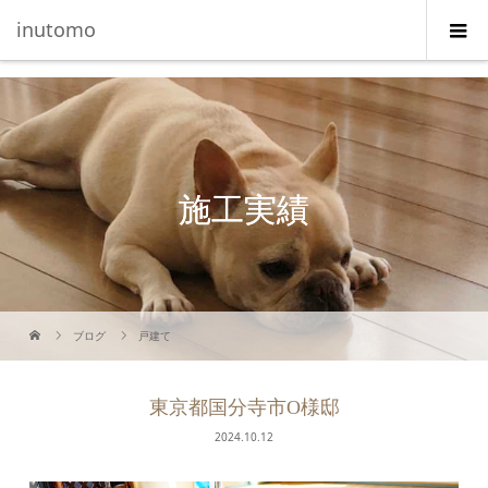
G-5231L4J3HE
inutomo
施工実績
ブログ
戸建て
東京都国分寺市O様邸
2024.10.12