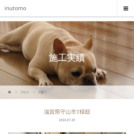
G-5231L4J3HE
inutomo
施工実績
ブログ
戸建て
滋賀県守山市T様邸
2024.07.20