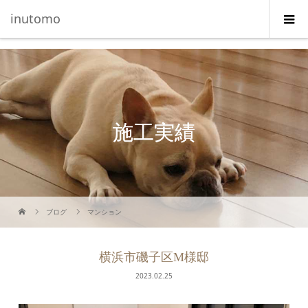
G-5231L4J3HE
inutomo
施工実績
ブログ
マンション
横浜市磯子区M様邸
2023.02.25