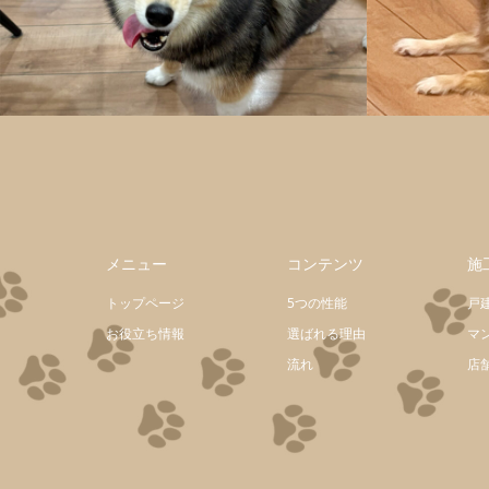
メニュー
コンテンツ
施
トップページ
5つの性能
戸
お役立ち情報
選ばれる理由
マ
流れ
店