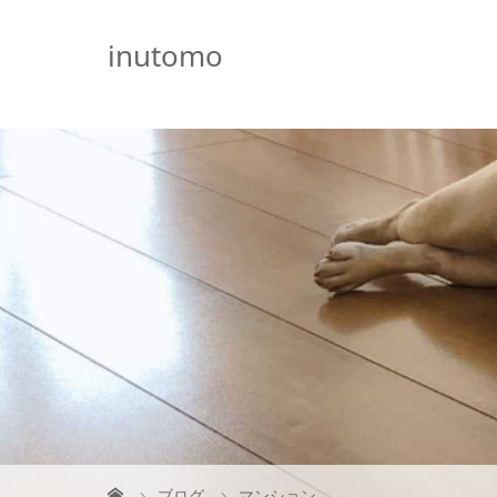
G-5231L4J3HE
inutomo
ブログ
マンション