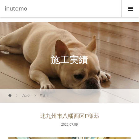
G-5231L4J3HE
inutomo
施工実績
ブログ
戸建て
北九州市八幡西区F様邸
2022.07.09