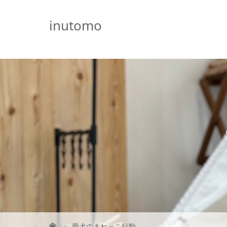
G-5231L4J3HE
inutomo
愛犬のまねっこ行動